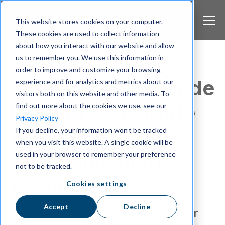
S
k
This website stores cookies on your computer.
i
These cookies are used to collect information
p
about how you interact with our website and allow
t
us to remember you. We use this information in
o
m
order to improve and customize your browsing
a
Cinq leçons à tirer de
experience and for analytics and metrics about our
i
visitors both on this website and other media. To
n
l'affaire SignalGate
find out more about the cookies we use, see our
c
Privacy Policy
o
en matière de
If you decline, your information won’t be tracked
n
when you visit this website. A single cookie will be
t
e
communications
used in your browser to remember your preference
n
not to be tracked.
t
sécurisées
Cookies settings
Accept
Decline
Découvrez cinq leçons clés pour