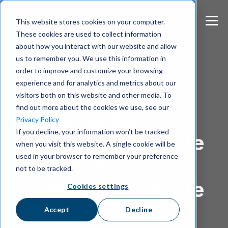
S
k
This website stores cookies on your computer.
i
These cookies are used to collect information
p
about how you interact with our website and allow
t
us to remember you. We use this information in
o
m
order to improve and customize your browsing
Communication de crise sécurisée et
a
experience and for analytics and metrics about our
i
fiable
visitors both on this website and other media. To
n
find out more about the cookies we use, see our
Wire pour les
c
Privacy Policy
o
If you decline, your information won’t be tracked
n
communications de
when you visit this website. A single cookie will be
t
e
used in your browser to remember your preference
crise et les
n
not to be tracked.
t
communications de
Cookies settings
repli
Accept
Decline