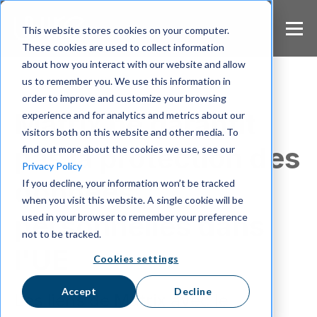
S
k
This website stores cookies on your computer.
i
These cookies are used to collect information
p
about how you interact with our website and allow
t
us to remember you. We use this information in
o
m
order to improve and customize your browsing
a
Matrix ne garantit
experience and for analytics and metrics about our
i
visitors both on this website and other media. To
n
pas la protection des
find out more about the cookies we use, see our
c
Privacy Policy
o
données
If you decline, your information won’t be tracked
n
when you visit this website. A single cookie will be
t
e
personnelles dans
used in your browser to remember your preference
n
not to be tracked.
t
l'UE
Cookies settings
Accept
Decline
Les liens de Matrix avec le