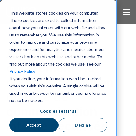
S
k
This website stores cookies on your computer.
i
These cookies are used to collect information
p
about how you interact with our website and allow
t
us to remember you. We use this information in
o
m
order to improve and customize your browsing
a
Au-delà du
experience and for analytics and metrics about our
i
visitors both on this website and other media. To
n
chiffrement : la
find out more about the cookies we use, see our
c
Privacy Policy
o
nouvelle norme en
If you decline, your information won’t be tracked
n
when you visit this website. A single cookie will be
t
e
matière de
used in your browser to remember your preference
n
not to be tracked.
t
communication
Cookies settings
interne sécurisée
Accept
Decline