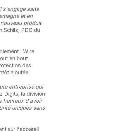
il s'engage sans
lemagne et en
 nouveau produit
n Schilz, PDG du
loiement : Wire
bout en bout
rotection des
tôt ajoutée.
ute entreprise qui
Digits, la division
 heureux d'avoir
urité uniques sans
t sur l'appareil