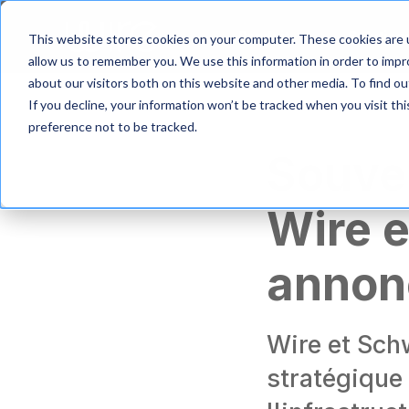
S
k
Produit
Solution
This website stores cookies on your computer. These cookies are u
i
allow us to remember you. We use this information in order to imp
p
about our visitors both on this website and other media. To find 
t
If you decline, your information won’t be tracked when you visit th
o
m
preference not to be tracked.
a
Souve
i
n
c
Wire e
o
n
t
annonc
e
n
t
Wire et Sch
stratégique