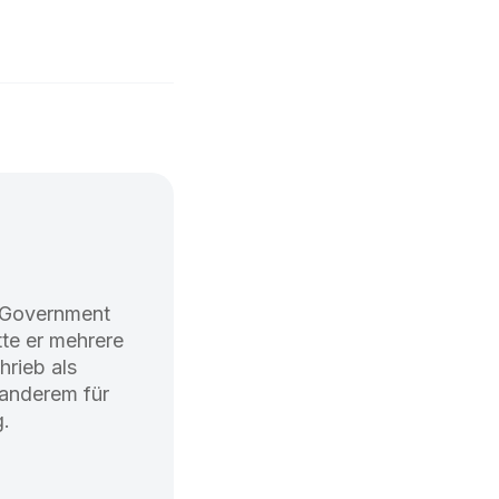
 Government
tte er mehrere
hrieb als
 anderem für
g.