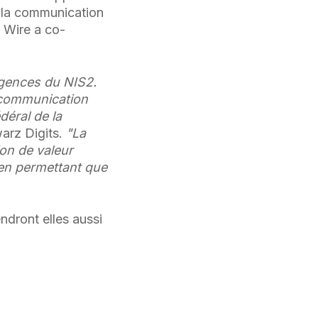
r la communication
 Wire a co-
igences du NIS2.
 communication
déral de la
rz Digits.
"La
ion de valeur
en permettant que
ndront elles aussi