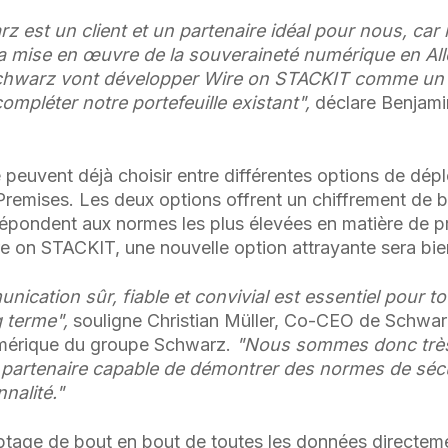
 est un client et un partenaire idéal pour nous, car 
 mise en œuvre de la souveraineté numérique en Al
Schwarz vont développer Wire on STACKIT comme un
 compléter notre portefeuille existant",
déclare Benjami
 peuvent déjà choisir entre différentes options de dép
remises. Les deux options offrent un chiffrement de 
 répondent aux normes les plus élevées en matière de p
 on STACKIT, une nouvelle option attrayante sera bien
nication sûr, fiable et convivial est essentiel pour to
g terme",
souligne Christian Müller, Co-CEO de Schwarz 
umérique du groupe Schwarz.
"Nous sommes donc très
 partenaire capable de démontrer des normes de séc
nnalité."
ptage de bout en bout de toutes les données directemen