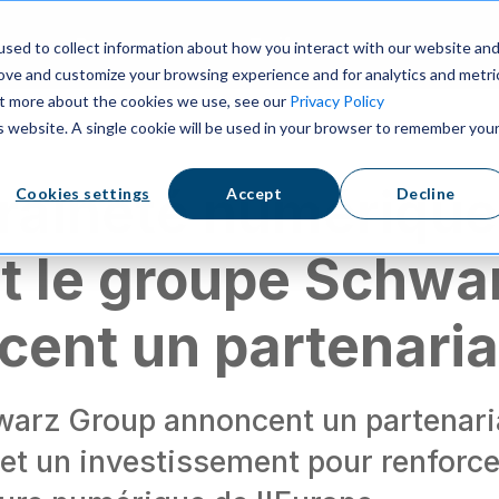
s
Ressources
Tarifs
sed to collect information about how you interact with our website an
rove and customize your browsing experience and for analytics and metri
out more about the cookies we use, see our
Privacy Policy
is website. A single cookie will be used in your browser to remember you
raineté numérique
Cookies settings
Accept
Decline
t le groupe Schwa
ent un partenaria
warz Group annoncent un partenari
 et un investissement pour renforce