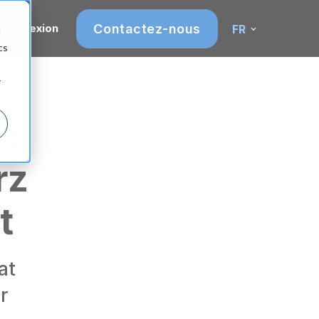
Contactez-nous
Connexion
FR
d
cs
r
 :
rz
t
at
r