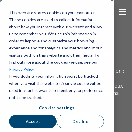
S
k
This website stores cookies on your computer.
i
These cookies are used to collect information
p
about how you interact with our website and allow
t
us to remember you. We use this information in
o
Comparaison
m
order to improve and customize your browsing
a
experience and for analytics and metrics about our
MS Teams vs. Wire
i
visitors both on this website and other media. To
n
find out more about the cookies we use, see our
c
Privacy Policy
Faites le point sur la sécurité de la collaboration :
o
If you decline, your information won’t be tracked
n
des normes de cryptage aux fonctions de
when you visit this website. A single cookie will be
t
confidentialité, découvrez quel outil est le mieux
e
used in your browser to remember your preference
adapté à la protection de vos communications
n
not to be tracked.
professionnelles.
t
Cookies settings
Réserver une démonstration
Accept
Decline