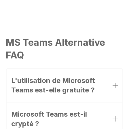
MS Teams Alternative
FAQ
L'utilisation de Microsoft
Teams est-elle gratuite ?
Microsoft Teams dispose d'une version gratuite
pour les particuliers, avec des fonctions de
Microsoft Teams est-il
messagerie et d'appel de base. En revanche,
crypté ?
pour les entreprises, les fonctionnalités