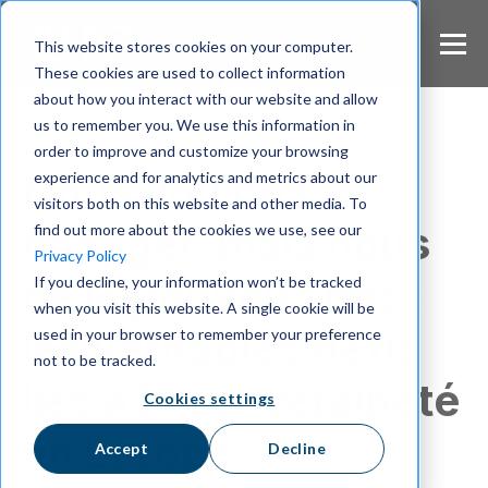
S
k
This website stores cookies on your computer.
i
These cookies are used to collect information
p
about how you interact with our website and allow
t
us to remember you. We use this information in
o
m
order to improve and customize your browsing
a
Nous voulons
experience and for analytics and metrics about our
i
visitors both on this website and other media. To
n
changer, mais nous
find out more about the cookies we use, see our
c
Privacy Policy
o
ne le pouvons pas :
If you decline, your information won’t be tracked
n
when you visit this website. A single cookie will be
t
e
les véritables défis
used in your browser to remember your preference
n
not to be tracked.
t
liés à la souveraineté
Cookies settings
en Europe
Accept
Decline