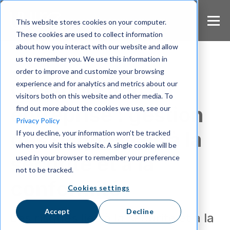
S
k
This website stores cookies on your computer.
i
These cookies are used to collect information
p
about how you interact with our website and allow
t
us to remember you. We use this information in
o
m
order to improve and customize your browsing
a
Collaboration en
experience and for analytics and metrics about our
i
visitors both on this website and other media. To
n
entreprise : gestion
find out more about the cookies we use, see our
c
Privacy Policy
o
des risques liés à la
If you decline, your information won’t be tracked
n
when you visit this website. A single cookie will be
t
e
sécurité et à la
used in your browser to remember your preference
n
not to be tracked.
t
conformité
Cookies settings
Accept
Decline
Les risques liés à la sécurité et à la