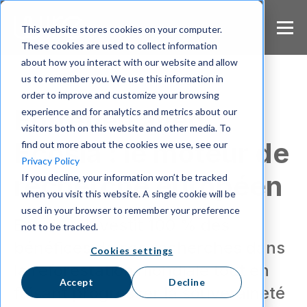
S
k
This website stores cookies on your computer.
i
These cookies are used to collect information
p
about how you interact with our website and allow
t
us to remember you. We use this information in
o
m
order to improve and customize your browsing
a
Entretien avec
experience and for analytics and metrics about our
i
visitors both on this website and other media. To
n
Ecosia : le moteur de
find out more about the cookies we use, see our
c
Privacy Policy
o
recherche européen
If you decline, your information won’t be tracked
n
when you visit this website. A single cookie will be
t
e
used in your browser to remember your preference
Ecosia réinvestit 100 % des
n
not to be tracked.
t
bénéfices de ses recherches dans
Cookies settings
la reforestation mondiale tout en
Accept
Decline
faisant progresser la souveraineté