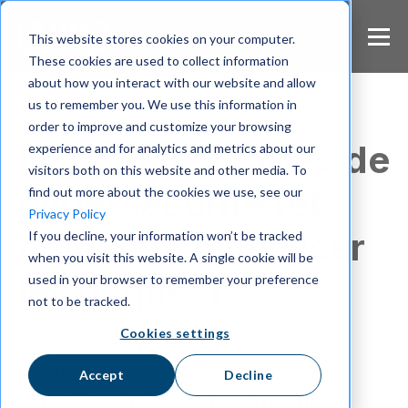
S
k
This website stores cookies on your computer.
i
These cookies are used to collect information
p
about how you interact with our website and allow
t
us to remember you. We use this information in
o
m
order to improve and customize your browsing
a
Le coût des failles de
experience and for analytics and metrics about our
i
visitors both on this website and other media. To
n
cybersécurité (et
find out more about the cookies we use, see our
c
Privacy Policy
o
comment minimiser
If you decline, your information won’t be tracked
n
when you visit this website. A single cookie will be
t
e
les risques)
used in your browser to remember your preference
n
not to be tracked.
t
Cookies settings
Découvrez le coût réel des
atteintes à la cybersécurité en
Accept
Decline
2025, des pertes de plusieurs