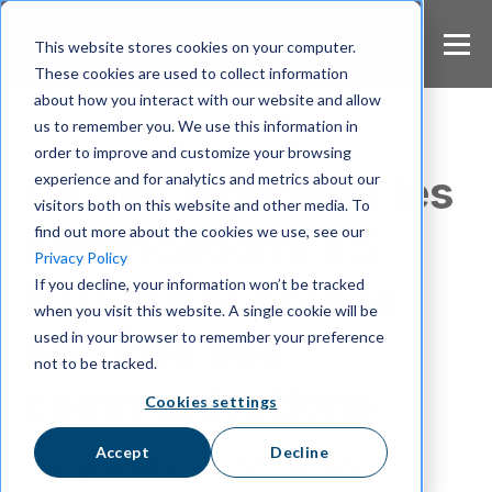
S
k
This website stores cookies on your computer.
i
These cookies are used to collect information
p
about how you interact with our website and allow
t
us to remember you. We use this information in
o
m
order to improve and customize your browsing
a
Ce que signifient les
experience and for analytics and metrics about our
i
visitors both on this website and other media. To
n
certifications VS-
find out more about the cookies we use, see our
c
Privacy Policy
o
NfD et BSI pour la
If you decline, your information won’t be tracked
n
when you visit this website. A single cookie will be
t
e
sécurité des
used in your browser to remember your preference
n
not to be tracked.
t
communications
Cookies settings
Accept
Decline
Comprendre VS-NfD et BSI