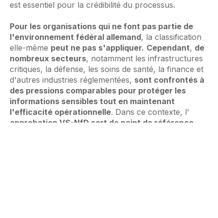
est essentiel pour la crédibilité du processus.
Pour les organisations qui ne font pas partie de
l'environnement fédéral allemand
, la classification
elle-même
peut ne pas s'appliquer.
Cependant
,
de
nombreux secteurs
, notamment les infrastructures
critiques, la défense, les soins de santé, la finance et
d'autres industries réglementées,
sont confrontés à
des pressions comparables pour protéger les
informations sensibles tout en maintenant
l'efficacité opérationnelle
. Dans ce contexte, l'
approbation VS-NfD sert de point de référence
pour la manière dont la collaboration numérique
sécurisée peut être régie, évaluée et contrôlée dans
le cadre d'exigences strictes.
Il n'offre pas d'équivalence ou de transférabilité
automatique. Il s'agit plutôt d'une
orientation
. Elle
illustre
comment la souveraineté, l'architecture
technique et la responsabilité opérationnelle