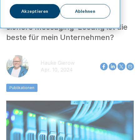
On-Premises in der Cloud oder
Akzeptieren
Ablehnen
hybrides Deployment - welche
sichere Messaging-Lösung ist die
beste für mein Unternehmen?
Hauke Gierow
Apr. 10, 2024
Publikationen