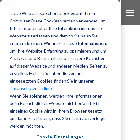
S
k
Diese Website speichert Cookies auf Ihrem
i
Computer. Diese Cookies werden verwendet, um
p
Informationen über Ihre Interaktion mit unserer
t
Website zu erfassen und damit wir uns an Sie
o
m
erinnern können. Wir nutzen diese Informationen,
a
um Ihre Website-Erfahrung zu optimieren und um
Publikationen
i
Analysen und Kennzahlen über unsere Besucher
n
Wire On-Premises
auf dieser Website und anderen Medien-Seiten zu
c
erstellen. Mehr Infos über die von uns
o
oder Wire Cloud -
eingesetzten Cookies finden Sie in unserer
n
Datenschutzrichtlinie
.
t
Welche Lösung ist
e
Wenn Sie ablehnen, werden Ihre Informationen
n
beim Besuch dieser Website nicht erfasst. Ein
t
die beste für mein
einzelnes Cookie wird in Ihrem Browser gesetzt,
um daran zu erinnern, dass Sie nicht nachverfolgt
Unternehmen?
werden möchten.
Cookie-Einstellungen