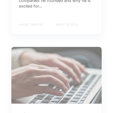
companies he founded and why he is
excited for...
HAUKE GIEROW
MÄRZ 13, 2024