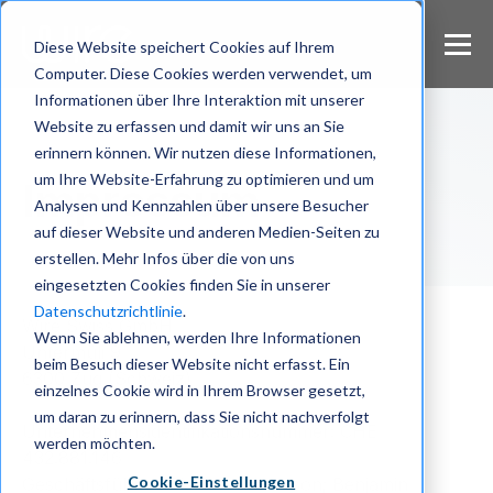
S
k
Diese Website speichert Cookies auf Ihrem
i
Computer. Diese Cookies werden verwendet, um
p
Informationen über Ihre Interaktion mit unserer
t
Website zu erfassen und damit wir uns an Sie
o
m
erinnern können. Wir nutzen diese Informationen,
a
um Ihre Website-Erfahrung zu optimieren und um
Impressum
i
Analysen und Kennzahlen über unsere Besucher
n
auf dieser Website und anderen Medien-Seiten zu
c
erstellen. Mehr Infos über die von uns
o
eingesetzten Cookies finden Sie in unserer
n
Datenschutzrichtlinie
.
t
Wire Swiss GmbH
e
Wenn Sie ablehnen, werden Ihre Informationen
Untermüli 9
n
beim Besuch dieser Website nicht erfasst. Ein
6300 Zug (Schweiz)
t
einzelnes Cookie wird in Ihrem Browser gesetzt,
um daran zu erinnern, dass Sie nicht nachverfolgt
Unternehmensidentifikationsnummer: CHE
werden möchten.
432.881.146
Cookie-Einstellungen
Geschäftsführer: Pierrine Auberson; Benjamin