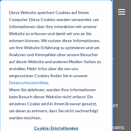
S
k
Diese Website speichert Cookies auf Ihrem
i
Computer. Diese Cookies werden verwendet, um
p
Informationen über Ihre Interaktion mit unserer
t
Website zu erfassen und damit wir uns an Sie
o
m
erinnern können. Wir nutzen diese Informationen,
Sichere Krisenkommunikation
a
um Ihre Website-Erfahrung zu optimieren und um
i
Analysen und Kennzahlen über unsere Besucher
Kommunikation für
n
auf dieser Website und anderen Medien-Seiten zu
c
erstellen. Mehr Infos über die von uns
den Ernstfall
o
eingesetzten Cookies finden Sie in unserer
n
Datenschutzrichtlinie
.
t
e
Wenn Sie ablehnen, werden Ihre Informationen
Wire bietet einen sicheren, unabhängigen
n
beim Besuch dieser Website nicht erfasst. Ein
Ausweichkanal für Krisenfälle – wenn
t
einzelnes Cookie wird in Ihrem Browser gesetzt,
bestehende Systeme ausfallen, kompromittiert
um daran zu erinnern, dass Sie nicht nachverfolgt
sind oder angegriffen werden.
werden möchten.
Sensible Informationen bleiben geschützt, Teams
Cookie-Einstellungen