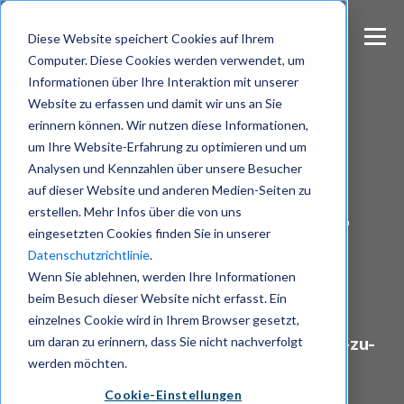
S
k
Diese Website speichert Cookies auf Ihrem
i
Computer. Diese Cookies werden verwendet, um
p
Informationen über Ihre Interaktion mit unserer
t
Website zu erfassen und damit wir uns an Sie
o
m
erinnern können. Wir nutzen diese Informationen,
NIS2-Konformität
a
um Ihre Website-Erfahrung zu optimieren und um
i
Analysen und Kennzahlen über unsere Besucher
Sichern Sie Ihre
n
auf dieser Website und anderen Medien-Seiten zu
c
erstellen. Mehr Infos über die von uns
Kommunikation für
o
eingesetzten Cookies finden Sie in unserer
n
Datenschutzrichtlinie
.
t
NIS2
e
Wenn Sie ablehnen, werden Ihre Informationen
n
beim Besuch dieser Website nicht erfasst. Ein
t
einzelnes Cookie wird in Ihrem Browser gesetzt,
Schützen Sie eine Ihrer kritischsten
um daran zu erinnern, dass Sie nicht nachverfolgt
Angriffsflächen mit durchgängiger Ende-zu-
werden möchten.
Ende-verschlüsselter Zusammenarbeit –
entwickelt für regulierte Organisationen.
Cookie-Einstellungen