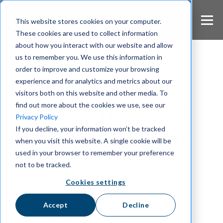
S
k
This website stores cookies on your computer.
i
These cookies are used to collect information
p
about how you interact with our website and allow
t
us to remember you. We use this information in
o
m
order to improve and customize your browsing
a
Conformité à la
experience and for analytics and metrics about our
i
visitors both on this website and other media. To
n
directive NIS 2 : ce
find out more about the cookies we use, see our
c
Privacy Policy
o
qu'il faut savoir en
If you decline, your information won’t be tracked
n
when you visit this website. A single cookie will be
t
e
2025
used in your browser to remember your preference
n
not to be tracked.
t
Cookies settings
Découvrez comment votre
organisation peut se mettre en
Accept
Decline
conformité avec la norme NIS2