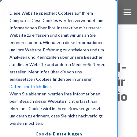
S
k
Diese Website speichert Cookies auf Ihrem
i
Computer. Diese Cookies werden verwendet, um
p
Informationen über Ihre Interaktion mit unserer
t
Website zu erfassen und damit wir uns an Sie
o
m
erinnern können. Wir nutzen diese Informationen,
a
um Ihre Website-Erfahrung zu optimieren und um
Verschlüsselung
i
Analysen und Kennzahlen über unsere Besucher
n
Warum End-to-End-
auf dieser Website und anderen Medien-Seiten zu
c
erstellen. Mehr Infos über die von uns
o
Verschlüsselung für
eingesetzten Cookies finden Sie in unserer
n
Datenschutzrichtlinie
.
t
Krisenkommunikatio
e
Wenn Sie ablehnen, werden Ihre Informationen
n
beim Besuch dieser Website nicht erfasst. Ein
t
n 2025
einzelnes Cookie wird in Ihrem Browser gesetzt,
um daran zu erinnern, dass Sie nicht nachverfolgt
unverzichtbar ist
werden möchten.
Cookie-Einstellungen