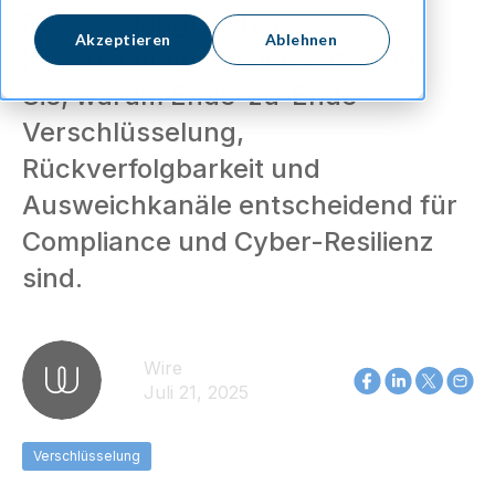
NIS2 verlangt sichere
Akzeptieren
Ablehnen
Krisenkommunikation. Erfahren
Sie, warum Ende-zu-Ende-
Verschlüsselung,
Rückverfolgbarkeit und
Ausweichkanäle entscheidend für
Compliance und Cyber-Resilienz
sind.
Wire
Juli 21, 2025
Verschlüsselung