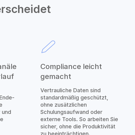
erscheidet
anäle
Compliance leicht
rlauf
gemacht
Vertrauliche Daten sind
 Ende-
standardmäßig geschützt,
e
ohne zusätzlichen
r und
Schulungsaufwand oder
de
externe Tools. So arbeiten Sie
sicher, ohne die Produktivität
zu beeinträchtigen.