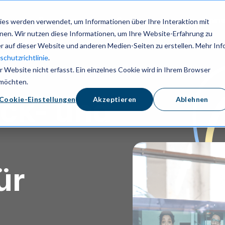
en
Ressourcen
Preise
Anme
es werden verwendet, um Informationen über Ihre Interaktion mit
nnen. Wir nutzen diese Informationen, um Ihre Website-Erfahrung zu
 auf dieser Website und anderen Medien-Seiten zu erstellen. Mehr Inf
chutzrichtlinie
.
Website nicht erfasst. Ein einzelnes Cookie wird in Ihrem Browser
 möchten.
ack- und
Cookie-Einstellungen
Akzeptieren
Ablehnen
ür