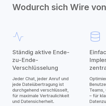
Wodurch sich Wire von
Ständig aktive Ende-
Einfa
zu-Ende-
Imple
Verschlüsselung
zentr
Jeder Chat, jeder Anruf und
Optimie
jede Dateiübertragung ist
Benutze
durchgehend verschlüsselt,
Teams, 
für maximale Vertraulichkeit
– für kl
und Datensicherheit.
Datenzug