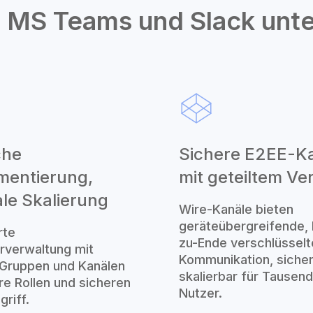
 MS Teams und Slack unt
che
Sichere E2EE-K
mentierung,
mit geteiltem Ve
ale Skalierung
Wire-Kanäle bieten
geräteübergreifende,
rte
zu-Ende verschlüsselt
rverwaltung mit
Kommunikation, siche
Gruppen und Kanälen
skalierbar für Tausen
are Rollen und sicheren
Nutzer.
riff.