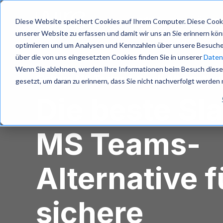
S
k
Produkt
Lösung
Diese Website speichert Cookies auf Ihrem Computer. Diese Cooki
i
unserer Website zu erfassen und damit wir uns an Sie erinnern kö
p
optimieren und um Analysen und Kennzahlen über unsere Besucher
t
über die von uns eingesetzten Cookies finden Sie in unserer
Datens
o
m
Wenn Sie ablehnen, werden Ihre Informationen beim Besuch dieser 
Sichere MS Teams & Slack Alternative
a
gesetzt, um daran zu erinnern, dass Sie nicht nachverfolgt werden
i
Die beste Sl
n
c
o
MS Teams-
n
t
e
n
Alternative f
t
sichere