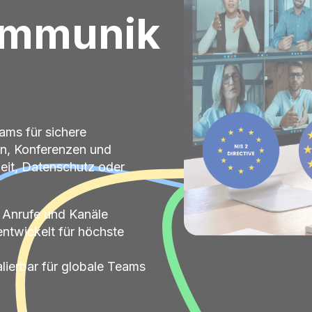
ommunik
eams für sichere
n, Konferenzen und
eit, Datenschutz oder
 Anrufe und Kanäle
ntwickelt für höchste
lierbar für globale Teams