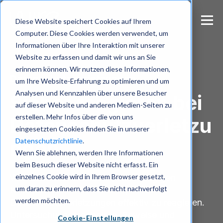
S
k
Diese Website speichert Cookies auf Ihrem
i
Computer. Diese Cookies werden verwendet, um
p
Informationen über Ihre Interaktion mit unserer
t
Website zu erfassen und damit wir uns an Sie
o
m
erinnern können. Wir nutzen diese Informationen,
Datenschutzverletzungen
a
um Ihre Website-Erfahrung zu optimieren und um
i
Analysen und Kennzahlen über unsere Besucher
Sicher reagieren bei
n
auf dieser Website und anderen Medien-Seiten zu
c
erstellen. Mehr Infos über die von uns
Datenschutzverletzu
o
eingesetzten Cookies finden Sie in unserer
n
Datenschutzrichtlinie
.
t
ngen
e
Wenn Sie ablehnen, werden Ihre Informationen
n
beim Besuch dieser Website nicht erfasst. Ein
t
einzelnes Cookie wird in Ihrem Browser gesetzt,
Wire stellt einen sicheren, unabhängigen
um daran zu erinnern, dass Sie nicht nachverfolgt
Kommunikationskanal bereit, um auf
werden möchten.
Datenschutzverletzungen effektiv zu reagieren.
Untersuchungsergebnisse, Beweise und
Cookie-Einstellungen