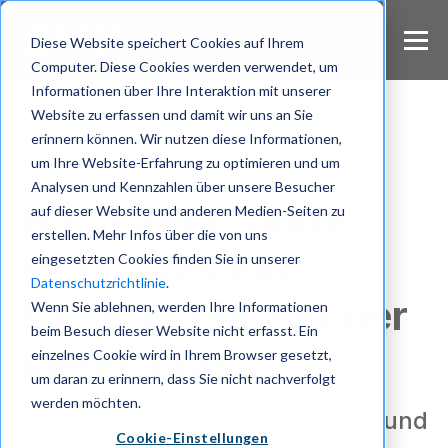
S
k
Diese Website speichert Cookies auf Ihrem
i
Computer. Diese Cookies werden verwendet, um
p
Informationen über Ihre Interaktion mit unserer
t
Website zu erfassen und damit wir uns an Sie
o
m
erinnern können. Wir nutzen diese Informationen,
a
um Ihre Website-Erfahrung zu optimieren und um
Sichere Kommunikation
i
Analysen und Kennzahlen über unsere Besucher
n
Nach dem Taurus-
auf dieser Website und anderen Medien-Seiten zu
c
erstellen. Mehr Infos über die von uns
o
Leak: Was ein
eingesetzten Cookies finden Sie in unserer
n
Datenschutzrichtlinie
.
t
sicherer Messenger
e
Wenn Sie ablehnen, werden Ihre Informationen
n
beim Besuch dieser Website nicht erfasst. Ein
t
bieten muss
einzelnes Cookie wird in Ihrem Browser gesetzt,
um daran zu erinnern, dass Sie nicht nachverfolgt
werden möchten.
Die Taurus-Leaks haben Politik und
Cookie-Einstellungen