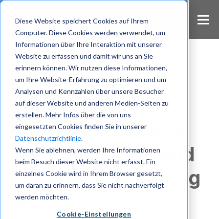
S
k
Diese Website speichert Cookies auf Ihrem
i
Computer. Diese Cookies werden verwendet, um
p
Informationen über Ihre Interaktion mit unserer
t
Website zu erfassen und damit wir uns an Sie
o
m
erinnern können. Wir nutzen diese Informationen,
a
um Ihre Website-Erfahrung zu optimieren und um
Publikationen
i
Analysen und Kennzahlen über unsere Besucher
n
Verbesserte
auf dieser Website und anderen Medien-Seiten zu
c
erstellen. Mehr Infos über die von uns
o
Usability: Updates
eingesetzten Cookies finden Sie in unserer
n
Datenschutzrichtlinie
.
t
für Wires Web- und
e
Wenn Sie ablehnen, werden Ihre Informationen
n
beim Besuch dieser Website nicht erfasst. Ein
t
Desktopanwendung
einzelnes Cookie wird in Ihrem Browser gesetzt,
um daran zu erinnern, dass Sie nicht nachverfolgt
en
werden möchten.
Cookie-Einstellungen