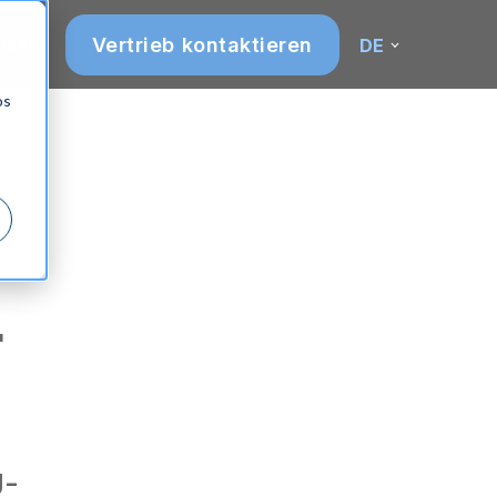
Vertrieb kontaktieren
lden
DE
os
r
U-