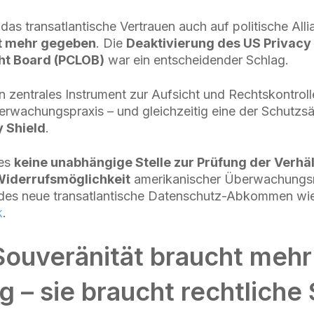
 das transatlantische Vertrauen auch auf politische All
t mehr gegeben
. Die
Deaktivierung des US Privacy 
ght Board (PCLOB)
war ein entscheidender Schlag.
zentrales Instrument zur Aufsicht und Rechtskontrol
rwachungspraxis – und gleichzeitig eine der Schutzs
y Shield
.
 es
keine unabhängige Stelle zur Prüfung der Verhä
 Widerrufsmöglichkeit
amerikanischer Überwachungs
edes neue transatlantische Datenschutz-Abkommen w
k
.
Souveränität braucht mehr
g – sie braucht rechtliche