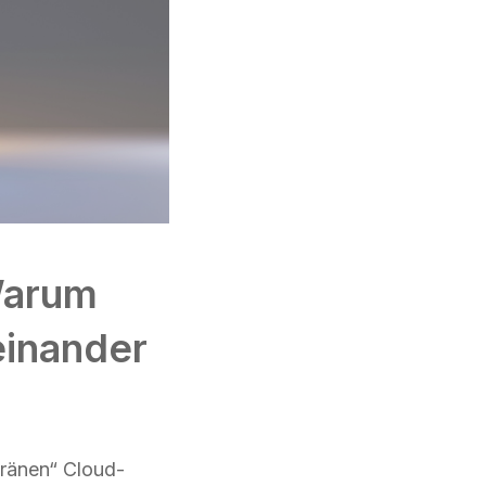
Warum
einander
ränen“ Cloud-