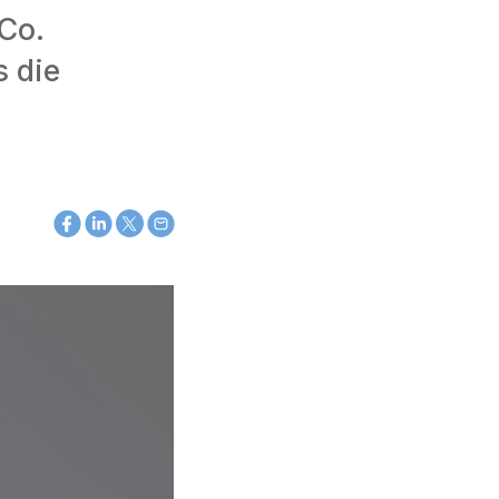
Co.
s die