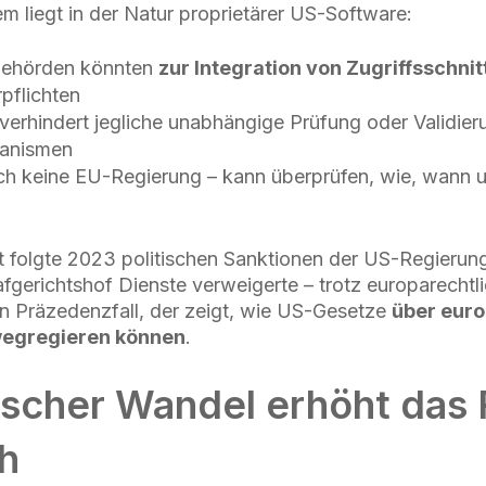
em liegt in der Natur proprietärer US-Software:
ehörden könnten
zur Integration von Zugriffsschnit
rpflichten
verhindert jegliche unabhängige Prüfung oder Validier
hanismen
ch keine EU-Regierung – kann überprüfen, wie, wann
 folgte 2023 politischen Sanktionen der US-Regierun
afgerichtshof Dienste verweigerte – trotz europarechtl
in Präzedenzfall, der zeigt, wie US-Gesetze
über eur
nwegregieren können
.
ischer Wandel erhöht das 
ch