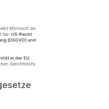
eibt Microsoft als
t dar:
US-Recht
nung (DSGVO) und
ität in der EU
chen Gerichtshofs
gesetze