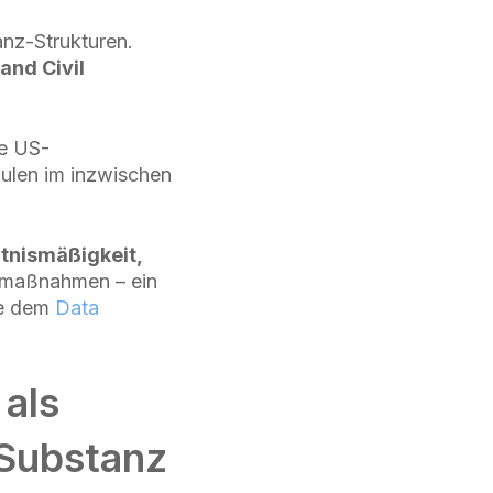
ianz-Strukturen.
and Civil
le US-
äulen im inzwischen
ltnismäßigkeit,
maßnahmen – ein
ie dem
Data
 als
 Substanz