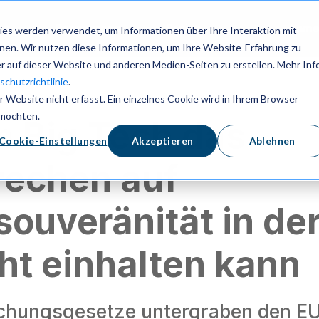
en
Ressourcen
Preise
Anme
es werden verwendet, um Informationen über Ihre Interaktion mit
nnen. Wir nutzen diese Informationen, um Ihre Website-Erfahrung zu
 auf dieser Website und anderen Medien-Seiten zu erstellen. Mehr Inf
chutzrichtlinie
.
Website nicht erfasst. Ein einzelnes Cookie wird in Ihrem Browser
 möchten.
 Big Tech das
Cookie-Einstellungen
Akzeptieren
Ablehnen
rechen auf
ouveränität in de
ht einhalten kann
hungsgesetze untergraben den E