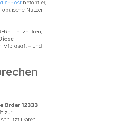
dIn-Post
betont er,
europäische Nutzer
EU-Rechenzentren,
Diese
 Microsoft – und
prechen
e Order 12333
t zur
 schützt Daten