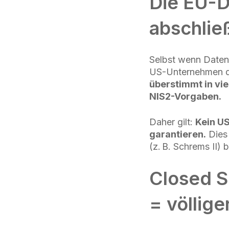
Die EU-D
abschlie
Selbst wenn Daten 
US-Unternehmen dem
überstimmt in vi
NIS2-Vorgaben.
Daher gilt:
Kein US
garantieren.
Dies 
(z. B. Schrems II) b
Closed S
= völlige