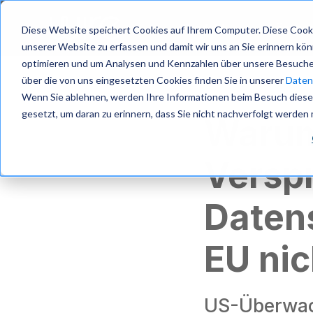
S
k
Produkt
Lösung
Diese Website speichert Cookies auf Ihrem Computer. Diese Cooki
i
unserer Website zu erfassen und damit wir uns an Sie erinnern kö
p
optimieren und um Analysen und Kennzahlen über unsere Besucher
t
über die von uns eingesetzten Cookies finden Sie in unserer
Datens
o
m
Wenn Sie ablehnen, werden Ihre Informationen beim Besuch dieser 
a
gesetzt, um daran zu erinnern, dass Sie nicht nachverfolgt werden
Warum
i
n
c
Versp
o
n
t
Datens
e
n
t
EU nic
US-Überwac