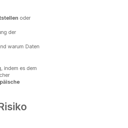
tstellen
oder
ung der
 und warum Daten
g, indem es dem
icher
opäische
Risiko