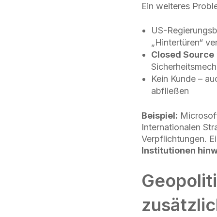
Ein weiteres Probl
US-Regierungsb
„Hintertüren“ ve
Closed Source
Sicherheitsmec
Kein Kunde – au
abfließen
Beispiel:
Microsoft
Internationalen Str
Verpflichtungen. E
Institutionen hi
Geopolit
zusätzli