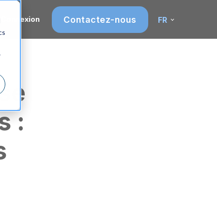
Contactez-nous
Connexion
FR
d
cs
r
ise
s :
s