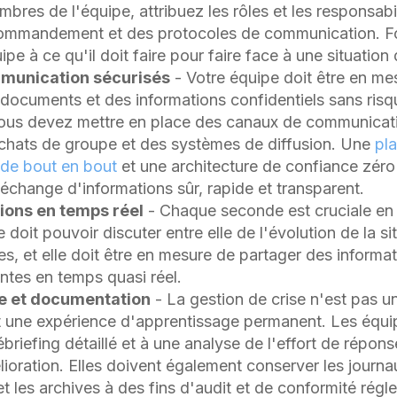
mbres de l'équipe, attribuez les rôles et les responsabil
commandement et des protocoles de communication. 
e à ce qu'il doit faire pour faire face à une situation di
munication sécurisés
- Votre équipe doit être en mes
documents et des informations confidentiels sans risqu
Vous devez mettre en place des canaux de communicat
hats de groupe et des systèmes de diffusion. Une
pl
 de bout en bout
et une architecture de confiance zéro 
 échange d'informations sûr, rapide et transparent.
ions en temps réel
- Chaque seconde est cruciale en 
 doit pouvoir discuter entre elle de l'évolution de la si
s, et elle doit être en mesure de partager des informat
antes en temps quasi réel.
se et documentation
- La gestion de crise n'est pas un
st une expérience d'apprentissage permanent. Les équi
riefing détaillé et à une analyse de l'effort de réponse 
oration. Elles doivent également conserver les journa
 les archives à des fins d'audit et de conformité régl