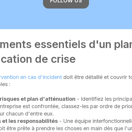
FOLLOW US
éments essentiels d'un pla
ation de crise
rvention en cas d'incident
doit être détaillé et couvrir t
les :
risques et plan d'atténuation
- Identifiez les princip
ntreprise est confrontée, classez-les par ordre de prio
ur chacun d'entre eux.
s et les responsabilités
- Une équipe interfonctionnell
oit être prête à prendre les choses en main dès que l'u