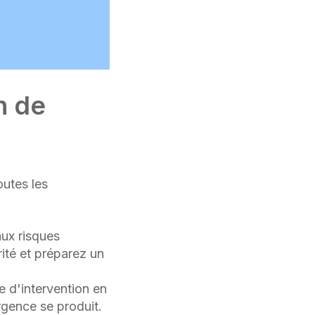
n de
outes les
aux risques
rité et préparez un
e d'intervention en
rgence se produit.