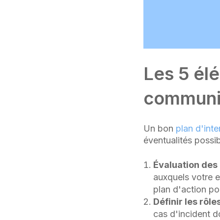
Les 5 él
communic
Un bon
plan d'inte
éventualités possib
Évaluation des 
auxquels votre e
plan d'action po
Définir les rôle
cas d'incident d