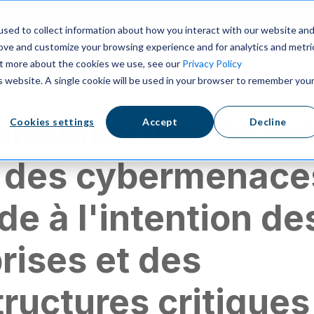
s
Ressources
Tarifs
sed to collect information about how you interact with our website an
rove and customize your browsing experience and for analytics and metri
out more about the cookies we use, see our
Privacy Policy
is website. A single cookie will be used in your browser to remember you
mmunication de cr
Cookies settings
Accept
Decline
e des cybermenace
de à l'intention de
rises et des
tructures critiques