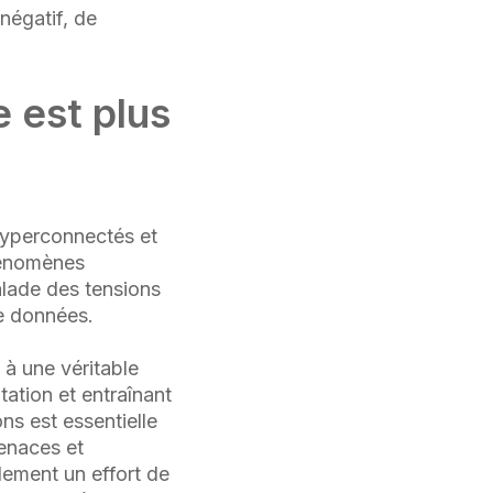
négatif, de
 est plus
hyperconnectés et
phénomènes
alade des tensions
e données.
 à une véritable
tation et entraînant
ns est essentielle
menaces et
lement un effort de