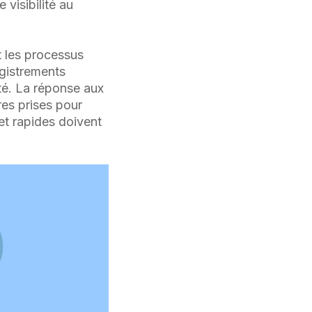
 visibilité au
t les processus
egistrements
té. La réponse aux
res prises pour
 et rapides doivent
n