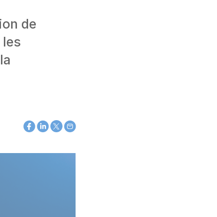
ion de
 les
la