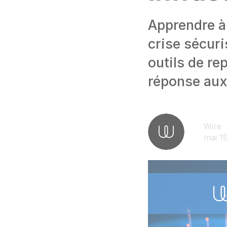
Apprendre à
crise sécur
outils de re
réponse aux
Wire
mai 1