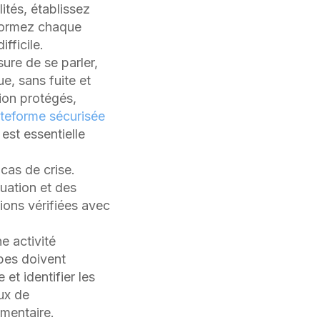
ités, établissez
Formez chaque
fficile.
ure de se parler,
e, sans fuite et
ion protégés,
ateforme sécurisée
est essentielle
cas de crise.
tuation et des
ions vérifiées avec
e activité
pes doivent
et identifier les
ux de
ementaire.