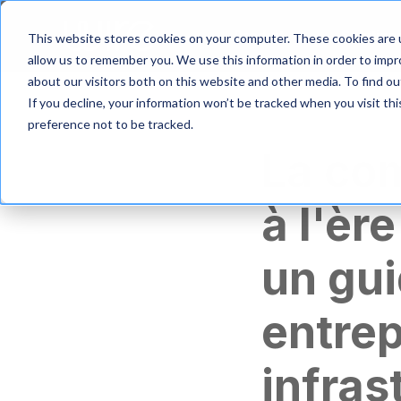
S
k
Produit
Solution
This website stores cookies on your computer. These cookies are u
i
allow us to remember you. We use this information in order to imp
p
about our visitors both on this website and other media. To find 
t
If you decline, your information won’t be tracked when you visit th
o
m
preference not to be tracked.
a
La co
i
n
c
à l'èr
o
n
t
un gui
e
n
t
entrep
infras