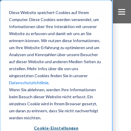
S
k
Diese Website speichert Cookies auf Ihrem
i
Computer. Diese Cookies werden verwendet, um
p
Informationen über Ihre Interaktion mit unserer
t
Website zu erfassen und damit wir uns an Sie
o
m
erinnern können. Wir nutzen diese Informationen,
a
um Ihre Website-Erfahrung zu optimieren und um
Partnerschaft
i
Analysen und Kennzahlen über unsere Besucher
n
Materna Virtual
auf dieser Website und anderen Medien-Seiten zu
c
erstellen. Mehr Infos über die von uns
o
Solution und Wire
eingesetzten Cookies finden Sie in unserer
n
Datenschutzrichtlinie
.
t
starten
e
Wenn Sie ablehnen, werden Ihre Informationen
n
beim Besuch dieser Website nicht erfasst. Ein
t
Partnerschaft für
einzelnes Cookie wird in Ihrem Browser gesetzt,
um daran zu erinnern, dass Sie nicht nachverfolgt
sicheres
werden möchten.
Cookie-Einstellungen