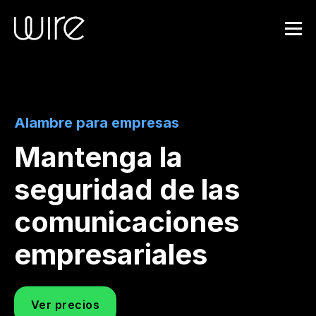
S
k
i
p
t
o
m
a
Alambre para empresas
i
n
Mantenga la
c
o
seguridad de las
n
t
comunicaciones
e
n
empresariales
t
Ver precios