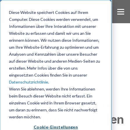
S
k
Diese Website speichert Cookies auf Ihrem
i
Computer. Diese Cookies werden verwendet, um
p
Informationen über Ihre Interaktion mit unserer
t
Website zu erfassen und damit wir uns an Sie
o
m
erinnern können. Wir nutzen diese Informationen,
a
um Ihre Website-Erfahrung zu optimieren und um
Sicherheit
i
Analysen und Kennzahlen über unsere Besucher
n
ISO 27001-
auf dieser Website und anderen Medien-Seiten zu
c
erstellen. Mehr Infos über die von uns
o
Zertifizierung
eingesetzten Cookies finden Sie in unserer
n
Datenschutzrichtlinie
.
t
erreichen: Der
e
Wenn Sie ablehnen, werden Ihre Informationen
n
beim Besuch dieser Website nicht erfasst. Ein
t
praktische Schritt-
einzelnes Cookie wird in Ihrem Browser gesetzt,
um daran zu erinnern, dass Sie nicht nachverfolgt
für-Schritt-Leitfaden
werden möchten.
Cookie-Einstellungen