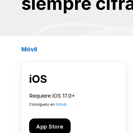
siempre cifr
Móvil
iOS
Requiere iOS 17.0+
Consíguelo en
Github
App Store