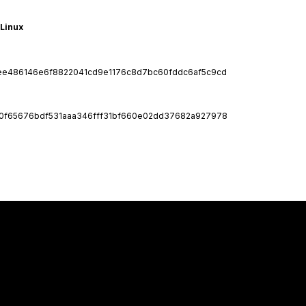
 Linux
ee486146e6f8822041cd9e1176c8d7bc60fddc6af5c9cd
60f65676bdf531aaa346fff31bf660e02dd37682a927978