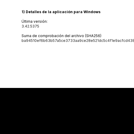
1) Detalles de la aplicación para Windows
Última versión:
3.42.5375
Suma de comprobación del archivo (SHA256)
ba94510ef6b63b57a5ce3733aa9ce2
8e521dc5c4f1e9acfcd43