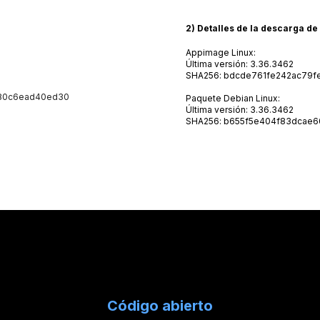
2) Detalles de la descarga de
Appimage Linux:
Última versión: 3.36.3462
SHA256: bdcde761fe242ac79f
80c6ead40
ed30
Paquete Debian Linux:
Última versión: 3.36.3462
SHA256: b655f5e404f83dcae
Código abierto