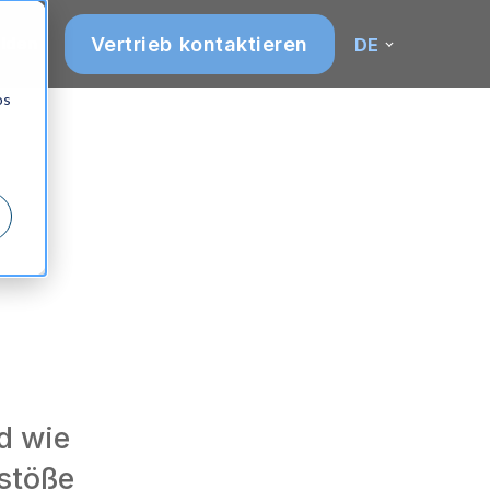
Vertrieb kontaktieren
lden
DE
os
d wie
stöße