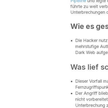
Pipeline
und legte d
führte zu weit ver
Unterbrechungen de
Wie es ge
Die Hacker nutzt
mehrstufige Aut
Dark Web aufget
Was lief s
Dieser Vorfall m
Fernzugriffspun
Der Angriff blie
nicht vorbereite
Unterbrechung z