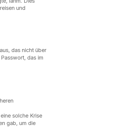
gte, lahm. Dies
greisen und
aus, das nicht über
 Passwort, das im
cheren
eine solche Krise
nen gab, um die