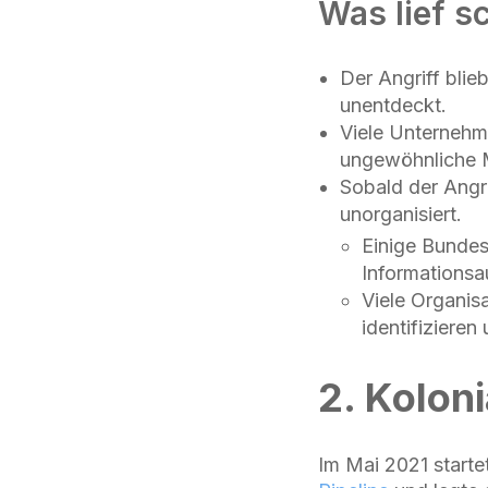
Was lief s
Der Angriff blie
unentdeckt.
Viele Unternehm
ungewöhnliche M
Sobald der Angri
unorganisiert.
Einige Bundes
Informations
Viele Organis
identifizieren
2. Koloni
Im Mai 2021 start