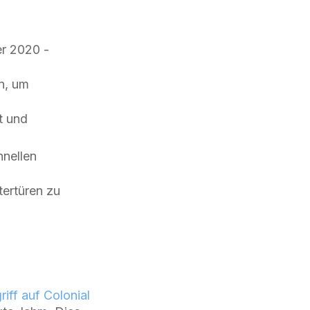
er 2020 -
n, um
t und
hnellen
tertüren zu
ff auf Colonial