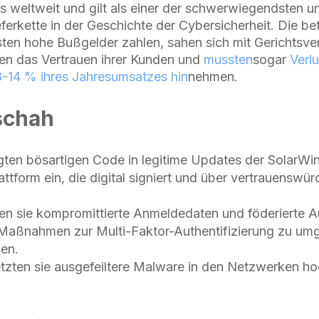
s weltweit und gilt als einer der schwerwiegendsten un
eferkette in der Geschichte der Cybersicherheit. Die be
en hohe Bußgelder zahlen, sahen sich mit Gerichtsve
oren das Vertrauen ihrer Kunden und
mussten
sogar
Verlu
-14 % ihres Jahresumsatzes hin
nehmen.
schah
gten bösartigen Code in legitime Updates der SolarWin
form ein, die digital signiert und über vertrauenswürd
n sie kompromittierte Anmeldedaten und föderierte Au
Maßnahmen zur Multi-Faktor-Authentifizierung zu um
gen.
tzten sie ausgefeiltere Malware in den Netzwerken ho