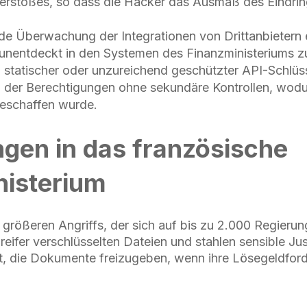
verstoßes, so dass die Hacker das Ausmaß des Eindri
de Überwachung der Integrationen von Drittanbietern 
h unentdeckt in den Systemen des Finanzministeriums 
statischer oder unzureichend geschützter API-Schlüss
 der Berechtigungen ohne sekundäre Kontrollen, wodu
eschaffen wurde.
ingen in das französische
nisterium
s größeren Angriffs, der sich auf bis zu 2.000 Regieru
reifer verschlüsselten Dateien und stahlen sensible Ju
t, die Dokumente freizugeben, wenn ihre Lösegeldfor