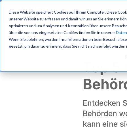
S
k
Produkt
Lösung
Diese Website speichert Cookies auf Ihrem Computer. Diese Cooki
i
unserer Website zu erfassen und damit wir uns an Sie erinnern kö
p
optimieren und um Analysen und Kennzahlen über unsere Besucher
t
über die von uns eingesetzten Cookies finden Sie in unserer
Datens
o
m
Wenn Sie ablehnen, werden Ihre Informationen beim Besuch dieser 
a
gesetzt, um daran zu erinnern, dass Sie nicht nachverfolgt werden
Cybersicherhei
i
n
Top 5
c
o
n
Behör
t
e
n
t
Entdecken S
Behörden we
kann eine s