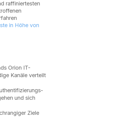
d raffiniertesten
troffenen
rfahren
ste in Höhe von
ds Orion IT-
ige Kanäle verteilt
thentifizierungs-
gehen und sich
chrangiger Ziele