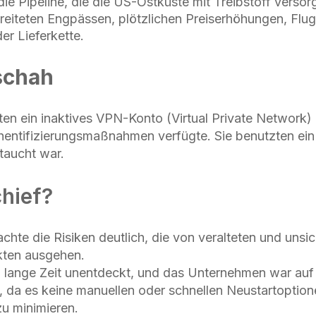
ie Pipeline, die die US-Ostküste mit Treibstoff versor
breiteten Engpässen, plötzlichen Preiserhöhungen, Flu
r Lieferkette.
schah
en ein inaktives VPN-Konto (Virtual Private Network) 
hentifizierungsmaßnahmen verfügte. Sie benutzten ein
aucht war.
chief?
achte die Risiken deutlich, die von veralteten und unsi
kten ausgehen.
b lange Zeit unentdeckt, und das Unternehmen war auf 
t, da es keine manuellen oder schnellen Neustartoptio
u minimieren.