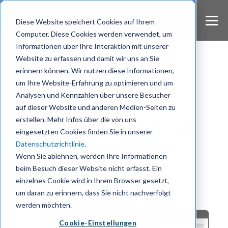
S
k
Diese Website speichert Cookies auf Ihrem
i
Computer. Diese Cookies werden verwendet, um
p
Informationen über Ihre Interaktion mit unserer
t
Website zu erfassen und damit wir uns an Sie
o
m
erinnern können. Wir nutzen diese Informationen,
Wire Blog
a
um Ihre Website-Erfahrung zu optimieren und um
i
Analysen und Kennzahlen über unsere Besucher
Die europäische
n
auf dieser Website und anderen Medien-Seiten zu
c
Lösung für sichere
erstellen. Mehr Infos über die von uns
o
eingesetzten Cookies finden Sie in unserer
n
Zusammenarbeit
Datenschutzrichtlinie
.
t
e
Wenn Sie ablehnen, werden Ihre Informationen
n
beim Besuch dieser Website nicht erfasst. Ein
t
einzelnes Cookie wird in Ihrem Browser gesetzt,
um daran zu erinnern, dass Sie nicht nachverfolgt
werden möchten.
Cookie-Einstellungen