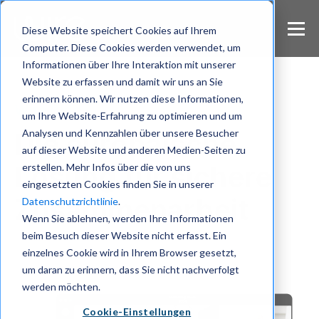
S
k
Diese Website speichert Cookies auf Ihrem
i
Computer. Diese Cookies werden verwendet, um
p
Informationen über Ihre Interaktion mit unserer
t
Website zu erfassen und damit wir uns an Sie
o
m
erinnern können. Wir nutzen diese Informationen,
Wire Blog
a
um Ihre Website-Erfahrung zu optimieren und um
i
Analysen und Kennzahlen über unsere Besucher
Die europäische
n
auf dieser Website und anderen Medien-Seiten zu
c
Lösung für sichere
erstellen. Mehr Infos über die von uns
o
eingesetzten Cookies finden Sie in unserer
n
Zusammenarbeit
Datenschutzrichtlinie
.
t
e
Wenn Sie ablehnen, werden Ihre Informationen
n
beim Besuch dieser Website nicht erfasst. Ein
t
einzelnes Cookie wird in Ihrem Browser gesetzt,
um daran zu erinnern, dass Sie nicht nachverfolgt
werden möchten.
Cookie-Einstellungen