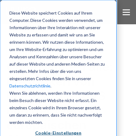
S
k
Diese Website speichert Cookies auf Ihrem
i
Computer. Diese Cookies werden verwendet, um
p
Informationen über Ihre Interaktion mit unserer
t
Website zu erfassen und damit wir uns an Sie
o
m
erinnern können. Wir nutzen diese Informationen,
a
um Ihre Website-Erfahrung zu optimieren und um
Digitale Souveraenitaet
i
Analysen und Kennzahlen über unsere Besucher
n
Compliance-Falle:
auf dieser Website und anderen Medien-Seiten zu
c
erstellen. Mehr Infos über die von uns
o
Die Risiken von
eingesetzten Cookies finden Sie in unserer
n
Datenschutzrichtlinie
.
t
Microsoft & AWS
e
Wenn Sie ablehnen, werden Ihre Informationen
n
beim Besuch dieser Website nicht erfasst. Ein
t
und der Weg zur
einzelnes Cookie wird in Ihrem Browser gesetzt,
um daran zu erinnern, dass Sie nicht nachverfolgt
europäischen
werden möchten.
Cookie-Einstellungen